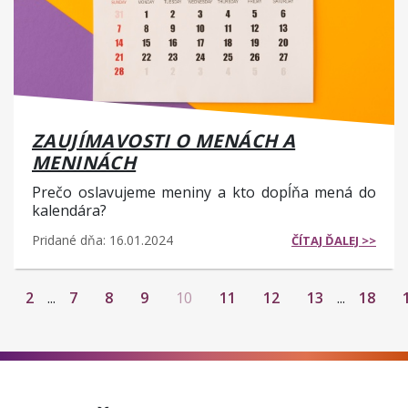
ZAUJÍMAVOSTI O MENÁCH A
MENINÁCH
Prečo oslavujeme meniny a kto dopĺňa mená do
kalendára?
Pridané dňa: 16.01.2024
ČÍTAJ ĎALEJ >>
2
...
7
8
9
10
11
12
13
...
18