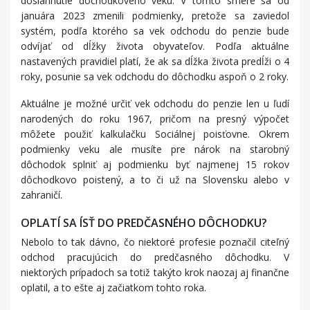
dosiahnutie dôchodkového veku. V tomto smere sa od
januára 2023 zmenili podmienky, pretože sa zaviedol
systém, podľa ktorého sa vek odchodu do penzie bude
odvíjať od dĺžky života obyvateľov. Podľa aktuálne
nastavených pravidiel platí, že ak sa dĺžka života predĺži o 4
roky, posunie sa vek odchodu do dôchodku aspoň o 2 roky.
Aktuálne je možné určiť vek odchodu do penzie len u ľudí
narodených do roku 1967, pričom na presný výpočet
môžete použiť kalkulačku Sociálnej poisťovne. Okrem
podmienky veku ale musíte pre nárok na starobný
dôchodok splniť aj podmienku byť najmenej 15 rokov
dôchodkovo poistený, a to či už na Slovensku alebo v
zahraničí.
OPLATÍ SA ÍSŤ DO PREDČASNÉHO DÔCHODKU?
Nebolo to tak dávno, čo niektoré profesie poznačil citeľný
odchod pracujúcich do predčasného dôchodku. V
niektorých prípadoch sa totiž takýto krok naozaj aj finančne
oplatil, a to ešte aj začiatkom tohto roka.