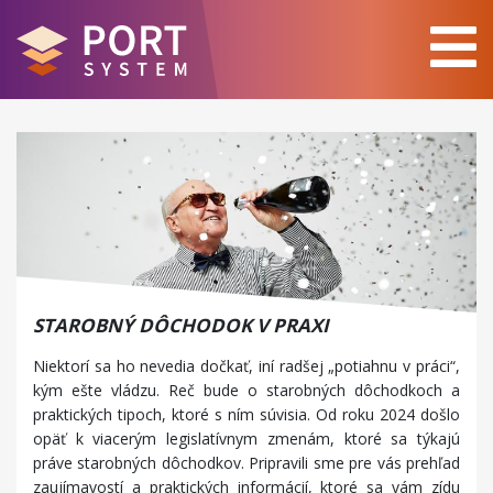
STAROBNÝ DÔCHODOK V PRAXI
Niektorí sa ho nevedia dočkať, iní radšej „potiahnu v práci“,
kým ešte vládzu. Reč bude o starobných dôchodkoch a
praktických tipoch, ktoré s ním súvisia. Od roku 2024 došlo
opäť k viacerým legislatívnym zmenám, ktoré sa týkajú
práve starobných dôchodkov. Pripravili sme pre vás prehľad
zaujímavostí a praktických informácií, ktoré sa vám zídu