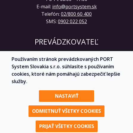
E-mail:
info@portsystem.sk
Telefón:
02/800 60 400
SMS:
0902 022 052
PREVÁDZKOVATEĽ
PORT System Slovakia s.r.o.
Používaním stránok prevádzkovaných PORT
Kutlíkova 17
System Slovakia s.r.o. súhlasíte s používaním
851 02 Bratislava
cookies, ktoré nám pomáhajú zabezpečiť lepšie
IČO: 53 669 576
služby.
NASTAVIŤ
Profil partnera
ODMIETNUŤ VŠETKY COOKIES
Zmena nastavenia cookies
© 2026 - Všetky práva vyhradené
PRIJAŤ VŠETKY COOKIES