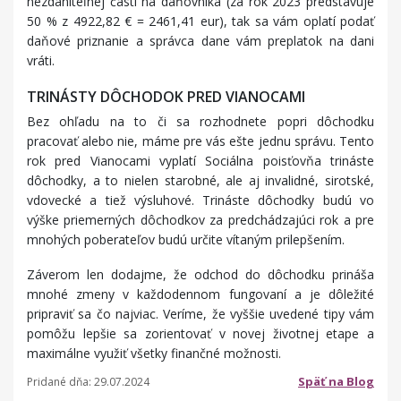
nezdaniteľnej časti na daňovníka (za rok 2023 predstavuje
50 % z 4922,82 € = 2461,41 eur), tak sa vám oplatí podať
daňové priznanie a správca dane vám preplatok na dani
vráti.
TRINÁSTY DÔCHODOK PRED VIANOCAMI
Bez ohľadu na to či sa rozhodnete popri dôchodku
pracovať alebo nie, máme pre vás ešte jednu správu. Tento
rok pred Vianocami vyplatí Sociálna poisťovňa trináste
dôchodky, a to nielen starobné, ale aj invalidné, sirotské,
vdovecké a tiež výsluhové. Trináste dôchodky budú vo
výške priemerných dôchodkov za predchádzajúci rok a pre
mnohých poberateľov budú určite vítaným prilepšením.
Záverom len dodajme, že odchod do dôchodku prináša
mnohé zmeny v každodennom fungovaní a je dôležité
pripraviť sa čo najviac. Veríme, že vyššie uvedené tipy vám
pomôžu lepšie sa zorientovať v novej životnej etape a
maximálne využiť všetky finančné možnosti.
Späť na Blog
Pridané dňa: 29.07.2024