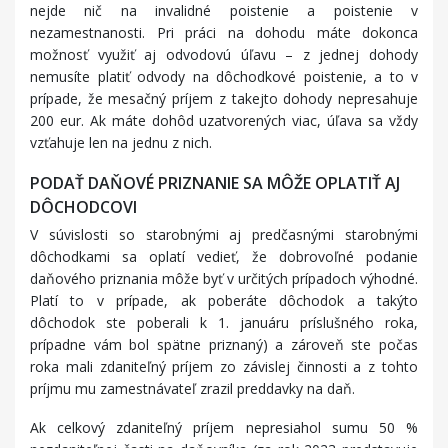
nejde nič na invalidné poistenie a poistenie v
nezamestnanosti. Pri práci na dohodu máte dokonca
možnosť využiť aj odvodovú úľavu – z jednej dohody
nemusíte platiť odvody na dôchodkové poistenie, a to v
prípade, že mesačný príjem z takejto dohody nepresahuje
200 eur. Ak máte dohôd uzatvorených viac, úľava sa vždy
vzťahuje len na jednu z nich.
PODAŤ DAŇOVÉ PRIZNANIE SA MÔŽE OPLATIŤ AJ
DÔCHODCOVI
V súvislosti so starobnými aj predčasnými starobnými
dôchodkami sa oplatí vedieť, že dobrovoľné podanie
daňového priznania môže byť v určitých prípadoch výhodné.
Platí to v prípade, ak poberáte dôchodok a takýto
dôchodok ste poberali k 1. januáru príslušného roka,
prípadne vám bol spätne priznaný) a zároveň ste počas
roka mali zdaniteľný príjem zo závislej činnosti a z tohto
príjmu mu zamestnávateľ zrazil preddavky na daň.
Ak celkový zdaniteľný príjem nepresiahol sumu 50 %