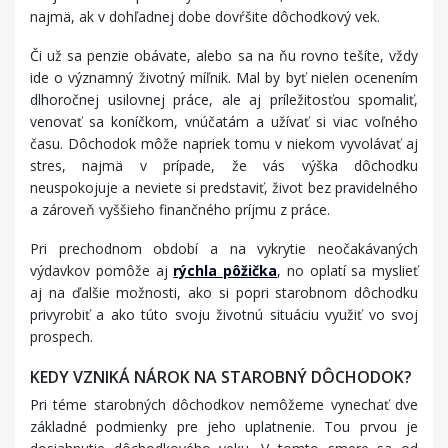
najmä, ak v dohľadnej dobe dovŕšite dôchodkový vek.
Či už sa penzie obávate, alebo sa na ňu rovno tešíte, vždy
ide o významný životný míľnik. Mal by byť nielen ocenením
dlhoročnej usilovnej práce, ale aj príležitosťou spomaliť,
venovať sa koníčkom, vnúčatám a užívať si viac voľného
času. Dôchodok môže napriek tomu v niekom vyvolávať aj
stres, najmä v prípade, že vás výška dôchodku
neuspokojuje a neviete si predstaviť, život bez pravidelného
a zároveň vyššieho finančného príjmu z práce.
Pri prechodnom období a na vykrytie neočakávaných
výdavkov pomôže aj
rýchla pôžička
, no oplatí sa myslieť
aj na ďalšie možnosti, ako si popri starobnom dôchodku
privyrobiť a ako túto svoju životnú situáciu využiť vo svoj
prospech.
KEDY VZNIKÁ NÁROK NA STAROBNÝ DÔCHODOK?
Pri téme starobných dôchodkov nemôžeme vynechať dve
základné podmienky pre jeho uplatnenie. Tou prvou je