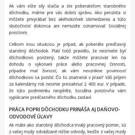
Ak vám ešte sily stačia a ste poberateľom starobného
dôchodku, máme pre vás dobrú správu. Ako penzista si
môžete privyrábať bez akéhokoľvek obmedzenia a túto
skutočnosť dokonca ani nemusíte oznamovať Sociálnej
poisťovni.
Celkom inou situáciou je prípad, ak poberáte predčasný
starobný dôchodok. Platí totiž pravidlo, že nesmiete byť
dôchodkovo poistený, takže môžete pracovať len na
dohodu o vykonaní práce alebo pracovnej činnosti,
prípadne mať živnosť, ak vám nevznikne povinnosť
dôchodkovo sa poistiť. Čo to znamená v praxi? Váš príjem
za kalendárny rok nesmie presiahnuť 2 400 eur. V prípade,
že túto podmienku nesplníte, Sociálna poisťovňa vám
vyplácanie predčasného dôchodku zastaví.
PRÁCA POPRI DÔCHODKU PRINÁŠA AJ DAŇOVO-
ODVODOVÉ ÚĽAVY
Ak máte ako starobný dôchodca trvalý pracovný pomer, sú
z vašej mzdy odvádzané nižšie odvody, keďže z vašej mzdy