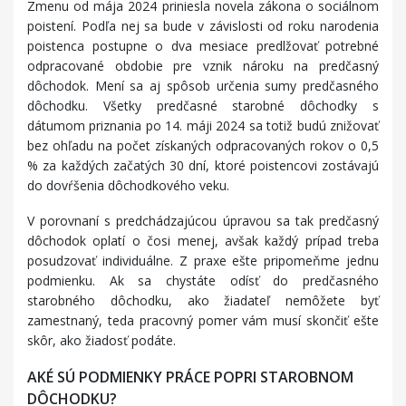
Zmenu od mája 2024 priniesla novela zákona o sociálnom
poistení. Podľa nej sa bude v závislosti od roku narodenia
poistenca postupne o dva mesiace predlžovať potrebné
odpracované obdobie pre vznik nároku na predčasný
dôchodok. Mení sa aj spôsob určenia sumy predčasného
dôchodku. Všetky predčasné starobné dôchodky s
dátumom priznania po 14. máji 2024 sa totiž budú znižovať
bez ohľadu na počet získaných odpracovaných rokov o 0,5
% za každých začatých 30 dní, ktoré poistencovi zostávajú
do dovŕšenia dôchodkového veku.
V porovnaní s predchádzajúcou úpravou sa tak predčasný
dôchodok oplatí o čosi menej, avšak každý prípad treba
posudzovať individuálne. Z praxe ešte pripomeňme jednu
podmienku. Ak sa chystáte odísť do predčasného
starobného dôchodku, ako žiadateľ nemôžete byť
zamestnaný, teda pracovný pomer vám musí skončiť ešte
skôr, ako žiadosť podáte.
AKÉ SÚ PODMIENKY PRÁCE POPRI STAROBNOM
DÔCHODKU?