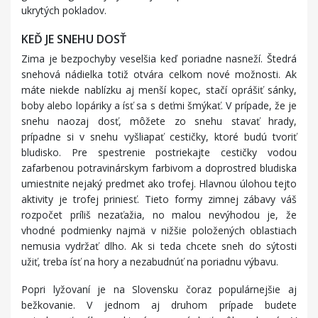
ukrytých pokladov.
KEĎ JE SNEHU DOSŤ
Zima je bezpochyby veselšia keď poriadne nasneží. Štedrá
snehová nádielka totiž otvára celkom nové možnosti. Ak
máte niekde nablízku aj menší kopec, stačí oprášiť sánky,
boby alebo lopáriky a ísť sa s deťmi šmýkať. V prípade, že je
snehu naozaj dosť, môžete zo snehu stavať hrady,
prípadne si v snehu vyšliapať cestičky, ktoré budú tvoriť
bludisko. Pre spestrenie postriekajte cestičky vodou
zafarbenou potravinárskym farbivom a doprostred bludiska
umiestnite nejaký predmet ako trofej. Hlavnou úlohou tejto
aktivity je trofej priniesť. Tieto formy zimnej zábavy váš
rozpočet príliš nezaťažia, no malou nevýhodou je, že
vhodné podmienky najmä v nižšie položených oblastiach
nemusia vydržať dlho. Ak si teda chcete sneh do sýtosti
užiť, treba ísť na hory a nezabudnúť na poriadnu výbavu.
Popri lyžovaní je na Slovensku čoraz populárnejšie aj
bežkovanie. V jednom aj druhom prípade budete