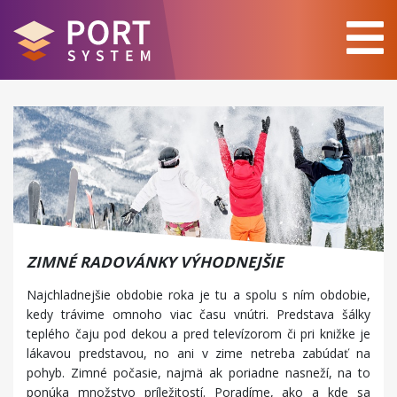
ZIMNÉ RADOVÁNKY VÝHODNEJŠIE
Najchladnejšie obdobie roka je tu a spolu s ním obdobie,
kedy trávime omnoho viac času vnútri. Predstava šálky
teplého čaju pod dekou a pred televízorom či pri knižke je
lákavou predstavou, no ani v zime netreba zabúdať na
pohyb. Zimné počasie, najmä ak poriadne nasneží, na to
ponúka množstvo príležitostí. Poradíme, ako a kde sa