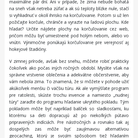
maximálne pár dní. Ani v prípade, že zima nebude bohatá
na sneh však netreba zúfať a ak sú teploty blízke nule, stačí
si vyhliadnuť v okolí ihrisko na korčuľovanie. Potom si už len
požičajte korčule, chrániče a vyrazte na ľadovú plochu. Kde
hľadať? Určite nájdete plochy na korčuľovanie cez web,
pričom môžu byť umiestnené pod holým nebom, alebo vo
vnútri. Výnimočne ponúkajú korčuľovanie pre verejnosť aj
hokejové štadióny.
V zimnej prírode, avšak bez snehu, môžete robiť prakticky
čokoľvek ako počas iných ročných období. Myslite však na
správne vrstvenie oblečenia a adekvátne občerstvenie, aby
vám nebola zima. To znamená, že si môžete v pohode užiť
akúkoľvek menšiu či väčšiu túru. Ak ale vymýšľate program
pre ratolesti, skúste trochu invencie a namiesto „nudnej
túry“ zaraďte do programu hľadanie ukrytého pokladu. Tým
pokladom môže byť napríklad balíček so sladkosťami, ku
ktorému sa deti dopracujú až po niekoľkých pútavo
pripravených indíciách. Pre násťročných a rovnako tak aj
dospelých zas môže byť zaujímavou alternatívou
geocaching, ktorý je svojím spôsobom tiež hľadaním