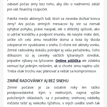
zabaviť počas zimy bez toho, aby išlo o nadmernú záťaž
pre váš finančný rozpočet.
Patríte medzi aktívnych ľudí, ktorí sa nevedia dočkať konca
zimy? Ani počas zimných mesiacov by ste sa nemali
vyhýbať pohybu, práve naopak, ide o dôležitý spôsob, ako
si udržať kondičku a podporiť imunitu. Ak navyše máte deti,
určite ich celú zimu neudržíte doma a bola by škoda
odopierať im vyvádzanie v snehu či rôzne iné aktivity vonku.
Zimné radovánky dokážu potrápiť aj vašu peňaženku, čoho
dôkazom sú aj cenníky väčších lyžiarskych stredísk,
prípadne výbavy na lyžovanie.
Online pôžička
ale zďaleka
nemusí byť jediným riešením, ak si chcete zimu naplno užiť.
Treba však trochu viac plánovať a nebáť sa kompromisov.
ZIMNÉ RADOVÁNKY AJ BEZ SNEHU
Zimné počasie je za ostatné roky len ťažko
predpovedateľné. Kým v niektorých, najmä vyššie
položených oblastiach, sa z poriadnej snehovej nádielky
môžete tešiť aj niekoľko týždňov, v iných uvidíte sneh tak