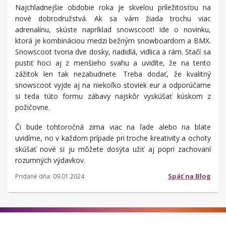
Najchladnejšie obdobie roka je skvelou príležitosťou na
nové dobrodružstvá. Ak sa vám žiada trochu viac
adrenalínu, skúste napríklad snowscoot! Ide o novinku,
ktorá je kombináciou medzi bežným snowboardom a BMX.
Snowscoot tvoria dve dosky, riadidlá, vidlica a rám. Stačí sa
pustiť hoci aj z menšieho svahu a uvidíte, že na tento
zážitok len tak nezabudnete. Treba dodať, že kvalitný
snowscoot vyjde aj na niekoľko stoviek eur a odporúčame
si teda túto formu zábavy najskôr vyskúšať kúskom z
požičovne.
Či bude tohtoročná zima viac na ľade alebo na blate
uvidíme, no v každom prípade pri troche kreativity a ochoty
skúšať nové si ju môžete dosýta užiť aj popri zachovaní
rozumných výdavkov.
Späť na Blog
Pridané dňa: 09.01.2024