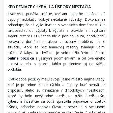
KEĎ PENIAZE CHÝBAJÚ A ÚSPORY NESTAČIA
Život však prináša situácie, keď ani najlepšie naplánované
úspory nedokážu pokryť nečakané výdavky. Dokonca sa
odhaduje, že až vyše štvrtina slovenských domácností žije
takpovediac od výplaty k výplate a pravidelne nevytvára
žiadnu rezervu. Či už teda ide o poruchu auta, neodkladnú
opravu v domácnosti alebo zdravotný problém, ide o
situácie, ktoré sa bez finančnej rezervy zvládajú veľmi
ťažko. V takýchto chvíľach je veľmi užitočným riešením
online pôžička
s jasnými podmienkami a od overeného
poskytovateľa, s ktorou ľahko prekleniete aj tie ťažšie
obdobia.
Krátkodobé pôžičky majú svoje jasné miesto najmä vtedy,
keď je potrebné konať rýchlo a úspory buď nemáte k
dispozícii, alebo sú naviazané v dlhodobých investíciách,
ktoré by bolo nevýhodné predčasne rušiť. Predčasným
výberom investície sa totiž spravidla pripravíte o všetok
výnos, prípadne daňovú úľavu a neraz je s výstupom
spojený aj poplatok za predčasné ukončenie. Nastať však