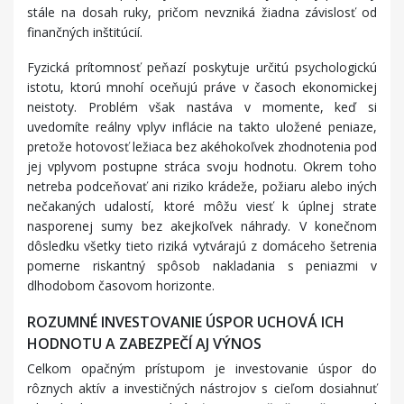
stále na dosah ruky, pričom nevzniká žiadna závislosť od
finančných inštitúcií.
Fyzická prítomnosť peňazí poskytuje určitú psychologickú
istotu, ktorú mnohí oceňujú práve v časoch ekonomickej
neistoty. Problém však nastáva v momente, keď si
uvedomíte reálny vplyv inflácie na takto uložené peniaze,
pretože hotovosť ležiaca bez akéhokoľvek zhodnotenia pod
jej vplyvom postupne stráca svoju hodnotu. Okrem toho
netreba podceňovať ani riziko krádeže, požiaru alebo iných
nečakaných udalostí, ktoré môžu viesť k úplnej strate
nasporenej sumy bez akejkoľvek náhrady. V konečnom
dôsledku všetky tieto riziká vytvárajú z domáceho šetrenia
pomerne riskantný spôsob nakladania s peniazmi v
dlhodobom časovom horizonte.
ROZUMNÉ INVESTOVANIE ÚSPOR UCHOVÁ ICH
HODNOTU A ZABEZPEČÍ AJ VÝNOS
Celkom opačným prístupom je investovanie úspor do
rôznych aktív a investičných nástrojov s cieľom dosiahnuť