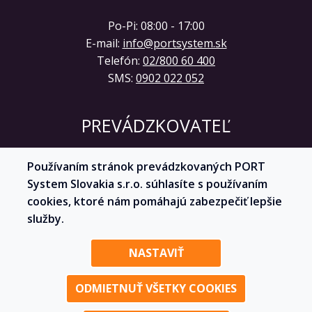
Po-Pi: 08:00 - 17:00
E-mail:
info@portsystem.sk
Telefón:
02/800 60 400
SMS:
0902 022 052
PREVÁDZKOVATEĽ
PORT System Slovakia s.r.o.
Používaním stránok prevádzkovaných PORT
Kutlíkova 17
System Slovakia s.r.o. súhlasíte s používaním
851 02 Bratislava
cookies, ktoré nám pomáhajú zabezpečiť lepšie
IČO: 53 669 576
služby.
NASTAVIŤ
Profil partnera
ODMIETNUŤ VŠETKY COOKIES
Zmena nastavenia cookies
© 2026 - Všetky práva vyhradené