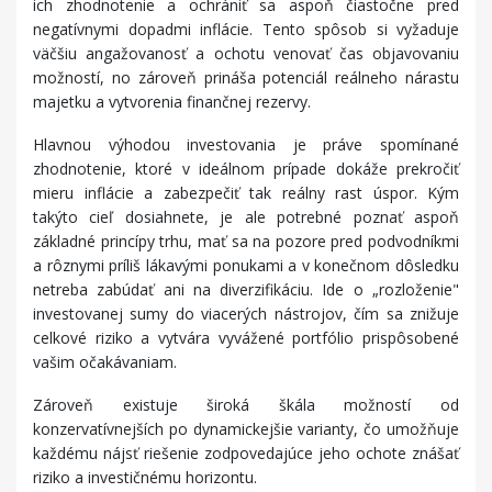
ich zhodnotenie a ochrániť sa aspoň čiastočne pred
negatívnymi dopadmi inflácie. Tento spôsob si vyžaduje
väčšiu angažovanosť a ochotu venovať čas objavovaniu
možností, no zároveň prináša potenciál reálneho nárastu
majetku a vytvorenia finančnej rezervy.
Hlavnou výhodou investovania je práve spomínané
zhodnotenie, ktoré v ideálnom prípade dokáže prekročiť
mieru inflácie a zabezpečiť tak reálny rast úspor. Kým
takýto cieľ dosiahnete, je ale potrebné poznať aspoň
základné princípy trhu, mať sa na pozore pred podvodníkmi
a rôznymi príliš lákavými ponukami a v konečnom dôsledku
netreba zabúdať ani na diverzifikáciu. Ide o „rozloženie"
investovanej sumy do viacerých nástrojov, čím sa znižuje
celkové riziko a vytvára vyvážené portfólio prispôsobené
vašim očakávaniam.
Zároveň existuje široká škála možností od
konzervatívnejších po dynamickejšie varianty, čo umožňuje
každému nájsť riešenie zodpovedajúce jeho ochote znášať
riziko a investičnému horizontu.