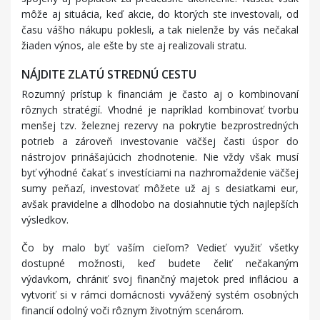
môže aj situácia, keď akcie, do ktorých ste investovali, od
času vášho nákupu poklesli, a tak nielenže by vás nečakal
žiaden výnos, ale ešte by ste aj realizovali stratu.
NÁJDITE ZLATÚ STREDNÚ CESTU
Rozumný prístup k financiám je často aj o kombinovaní
rôznych stratégií. Vhodné je napríklad kombinovať tvorbu
menšej tzv. železnej rezervy na pokrytie bezprostredných
potrieb a zároveň investovanie väčšej časti úspor do
nástrojov prinášajúcich zhodnotenie. Nie vždy však musí
byť výhodné čakať s investíciami na nazhromaždenie väčšej
sumy peňazí, investovať môžete už aj s desiatkami eur,
avšak pravidelne a dlhodobo na dosiahnutie tých najlepších
výsledkov.
Čo by malo byť vaším cieľom? Vedieť využiť všetky
dostupné možnosti, keď budete čeliť nečakaným
výdavkom, chrániť svoj finančný majetok pred infláciou a
vytvoriť si v rámci domácnosti vyvážený systém osobných
financií odolný voči rôznym životným scenárom.