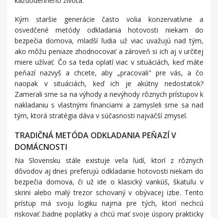
každodenného života.
Kým staršie generácie často volia konzervatívne a
osvedčené metódy odkladania hotovosti niekam do
bezpečia domova, mladší ľudia už viac uvažujú nad tým,
ako môžu peniaze zhodnocovať a zároveň si ich aj v určitej
miere užívať. Čo sa teda oplatí viac v situáciách, keď máte
peňazí nazvyš a chcete, aby „pracovali" pre vás, a čo
naopak v situáciách, keď ich je akútny nedostatok?
Zamerali sme sa na výhody a nevýhody rôznych prístupov k
nakladaniu s vlastnými financiami a zamysleli sme sa nad
tým, ktorá stratégia dáva v súčasnosti najväčší zmysel.
TRADIČNÁ METÓDA ODKLADANIA PEŇAZÍ V
DOMÁCNOSTI
Na Slovensku stále existuje veľa ľudí, ktorí z rôznych
dôvodov aj dnes preferujú odkladanie hotovosti niekam do
bezpečia domova, či už ide o klasický vankúš, škatuľu v
skrini alebo malý trezor schovaný v obývacej izbe. Tento
prístup má svoju logiku najmä pre tých, ktorí nechcú
riskovať žiadne poplatky a chcú mať svoje úspory prakticky