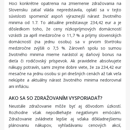
Hoci konkrétne opatrenia na zmiernenie zdražovania na
Slovensku zatiaľ vláda nepredstavila, oplatí sa v tejto
súvislosti spomenúť aspoň výraznejší nárast životného
minima od 1.7. To aktuálne predstavuje 234,42 eur a je
dôsledkom toho, že ceny nízkopríjmových domácností
vzrástli za apríl medziročne o 11,7 % a príjmy slovenských
domácností (na jednu osobu) sa v prvom štvrťroku
medziročne zvýšili o 7,5 %. Zároveň spolu so sumou
životného minima mierne narástol aj daňový bonus na
dieťa či rodičovský príspevok. Ak pravidelne absolvujete
nákupy potravín, sami zrejme dobre viete, že za 234,42 eur
mesačne na jednu osobu si pri dnešných cenách až tak veľa
nekúpite a aktuálny nárast životného minima nedorovnal
ani infláciu.
AKO SA SO ZDRAŽOVANÍM VYSPORIADAŤ?
Neustále zdražovanie môže byť aj dôvodom úzkostí.
Rozhodne však nepodliehajte negatívnym emóciám.
Zdražovanie zvládnete lepšie aj vďaka dôkladnejšiemu
plánovaniu nákupov, vyhľadávaniu cenových akcií,