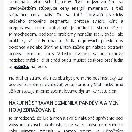
kombináciu viacerých faktorov. Tým najvýraznejším sú
predovšetkým stúpajúce ceny energií, materiálov a tiež
stúpajúce ceny palív. Tie sa totiž dotýkajú prakticky
každého trhového segmentu, pretože svietiť, kúriť a
prepravovať tovar potrebujú jednoducho skoro všetci.
Mimochodom, podobné problémy neriešia iba Slováci, ale
prakticky všetci Európania. Podľa najnovších prieskumov
dokonca viac ako štvrtina Britov začala pri nákupe potravín
používať kreditné karty. V tejto súvislosti sa preto môže
natískať otázka, či si snáď budú musieť čoskoro brať ľudia
aj
pôžičku
na jedlo.
Na druhej strane ale netreba byť prehnane pesimistický. Za
pozitívne možno považovať, že aj samotný Štatistický úrad
už konštatuje mierne spomaľovanie dynamiky rastu cien.
NÁKUPNÉ SPRÁVANIE ZMENILA PANDÉMIA A MENÍ
HO AJ ZDRAŽOVANIE
Je prirodzené, že ľudia menia svoje nákupné správanie pod
vplyvom rôznych okolností, a tie sa za uplynulé necelé tri
roky výrazne zmenili. V tomto smere je užitočným