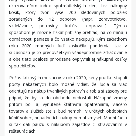
ukazovateľom index spotrebiteľských cien, tzv. nákupný
košík, ktorý tvorí vyše 700 sledovaných položiek
zoradených do 12 odborov (napr. zdravotníctvo,
vzdelávanie, potraviny, kultúra, doprava...). Týmto
spôsobom je možné získať približný prehľad, na čo míňajú
domácnosti peniaze a čo všetko nakupujú. Kým začiatkom
roka 2020 mnohých ľudí zaskočila pandémia, tak v
súčasnosti je to predovšetkým všadeprítomné zdražovanie
a obe tieto udalosti prirodzene ovplyvnili aj nákupné košíky
spotrebiteľov.
Počas krízových mesiacov v roku 2020, kedy prudko stúpali
počty nakazených bolo možné vidieť, že ľudia sa viac
orientujú na nákup trvanlivých potravín a robia si zásoby pre
prípad, že by sa do obchodu nedostali. Nákupné zmeny
pritom boli aj vynútené štátnymi opatreniami, viacero
tovarov a služieb ste si buď nemohli v určitých obdobiach
kúpiť vôbec, prípadne ich nákup nemal zmysel. Mnohí ľudia
si tak dali pauzu s nákupom zájazdov či stravovaním v
reštauráciách.