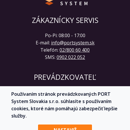
ZÁKAZNÍCKY SERVIS
Po-Pi: 08:00 - 17:00
E-mail:
info@portsystem.sk
Telefón:
02/800 60 400
SMS:
0902 022 052
PREVÁDZKOVATEĽ
PORT System Slovakia s.r.o.
Používaním stránok prevádzkovaných PORT
Kutlíkova 17
System Slovakia s.r.o. súhlasíte s používaním
851 02 Bratislava
cookies, ktoré nám pomáhajú zabezpečiť lepšie
IČO: 53 669 576
služby.