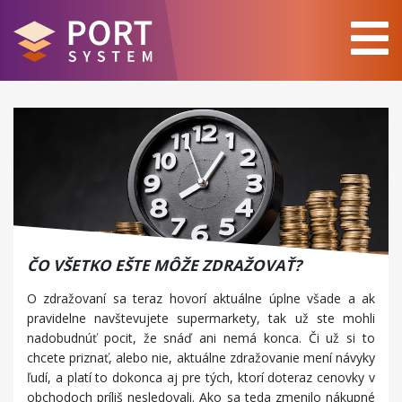
ČO VŠETKO EŠTE MÔŽE ZDRAŽOVAŤ?
O zdražovaní sa teraz hovorí aktuálne úplne všade a ak
pravidelne navštevujete supermarkety, tak už ste mohli
nadobudnúť pocit, že snáď ani nemá konca. Či už si to
chcete priznať, alebo nie, aktuálne zdražovanie mení návyky
ľudí, a platí to dokonca aj pre tých, ktorí doteraz cenovky v
obchodoch príliš nesledovali. Ako sa teda zmenilo nákupné