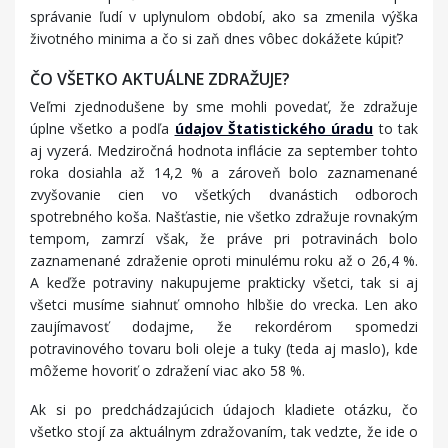
správanie ľudí v uplynulom období, ako sa zmenila výška
životného minima a čo si zaň dnes vôbec dokážete kúpiť?
ČO VŠETKO AKTUÁLNE ZDRAŽUJE?
Veľmi zjednodušene by sme mohli povedať, že zdražuje
úplne všetko a podľa
údajov Štatistického úradu
to tak
aj vyzerá. Medziročná hodnota inflácie za september tohto
roka dosiahla až 14,2 % a zároveň bolo zaznamenané
zvyšovanie cien vo všetkých dvanástich odboroch
spotrebného koša. Našťastie, nie všetko zdražuje rovnakým
tempom, zamrzí však, že práve pri potravinách bolo
zaznamenané zdraženie oproti minulému roku až o 26,4 %.
A keďže potraviny nakupujeme prakticky všetci, tak si aj
všetci musíme siahnuť omnoho hlbšie do vrecka. Len ako
zaujímavosť dodajme, že rekordérom spomedzi
potravinového tovaru boli oleje a tuky (teda aj maslo), kde
môžeme hovoriť o zdražení viac ako 58 %.
Ak si po predchádzajúcich údajoch kladiete otázku, čo
všetko stojí za aktuálnym zdražovaním, tak vedzte, že ide o