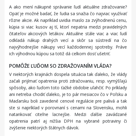
A ako mení nákupné správanie ľudí aktuálne zdražovanie?
Opäť je možné badať, že ľudia sa snažia čo najviac využívať
rôzne akcie. Ak napríklad uvidia maslo za zvýhodnenú cenu,
kúpia si viac kusov aj tí, ktorí nepatria medzi pravidelných
čitateľov akciových letákov. Aktuálne stále viac a viac ľudí
odkladá nákup drahých vecí a skôr sa sústredí na čo
najvýhodnejšie nákupy vecí každodennej spotreby. Práve
ich výhodnou kúpou sa totiž dá celkom dosť ušetriť.
POMÔŽE ĽUĎOM SO ZDRAŽOVANÍM VLÁDA?
V niektorých krajinách dospela situácia tak ďaleko, že vlády
začali prijímať opatrenia proti zdražovaniu, resp. vymýšľajú
spôsoby, ako ľuďom toto ťažké obdobie uľahčiť. Po príklady
ani netreba chodiť ďaleko, je to pár mesiacov čo v Poľsku a
Maďarsku boli zavedené cenové regulácie pre palivá a tak
ste si napríklad v porovnaní s cenami na Slovensku, mohli
natankovať citeľne lacnejšie. Medzi ďalšie zavádzané
opatrenia patrí aj nižšia DPH na vybrané potraviny či
zvýšenie niektorých štátnych dávok.