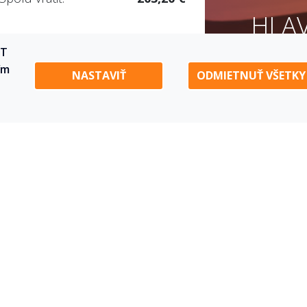
HLAV
JE
RT
OVAŤ
ím
NASTAVIŤ
ODMIETNUŤ VŠETKY
3 kroky
k pôžičke
RÝCHLE OVERENIE