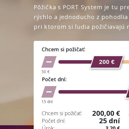
Pôžička s PORT System je tu pre
rýchlo a jednoducho z pohodlia
pri ktorom si ľudia požičiavaj
Chcem si požičať:
200 €
Počet dní:
200,00 €
Chcem si požičať:
25 dní
Počet dní:
Úrok:
3,20 €