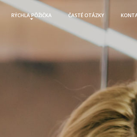
RÝCHLA PÔŽIČKA
ČASTÉ OTÁZKY
KONT