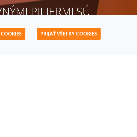
NÝMI PILIERMI SÚ
DNODUCHOSŤ A
 COOKIES
PRIJAŤ VŠETKY COOKIES
BEZPEČNOSŤ.
AKTIVOVANIE PÔŽIČKY