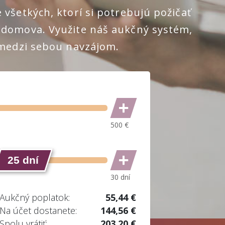
 všetkých, ktorí si potrebujú požičať
 domova. Využite náš aukčný systém,
ú medzi sebou navzájom.
25 dní
Aukčný poplatok:
55,44 €
Na účet dostanete:
144,56 €
Spolu vrátiť:
203,20 €